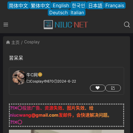
English
Français
简体中文
繁体中文
한국인
日本語
Deutsch
Italian
Cosplay
主页
習呆呆
牛C网
Cosplay
870
2024-6-22
❓❗❌⭕投放广告、资源失效、图片失效、给
niucwang@gmail.com
发邮件，会快速解决问题。
❓❗❌⭕