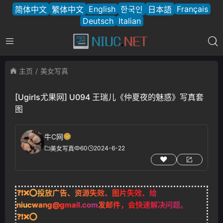
English
Français
简体中文
繁体中文
한국인
日本語
Deutsch
Italian
主页
美女写真
[Ugirls尤果网] U094 王瑞儿《仲夏夜的魅惑》写真套
图
牛C网
60
2024-6-22
美女写真
❓❗❌⭕投放广告、资源失效、图片失效、给
niucwang@gmail.com
发邮件，会快速解决问题。
❓❗❌⭕