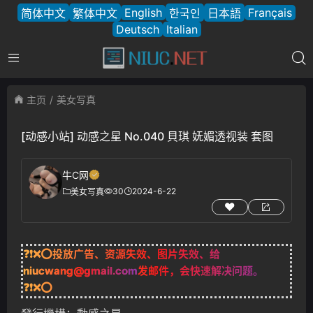
English
Français
简体中文
繁体中文
한국인
日本語
Deutsch
Italian
主页
美女写真
[动感小站] 动感之星 No.040 貝琪 妩媚透视装 套图
牛C网
30
2024-6-22
美女写真
❓❗❌⭕投放广告、资源失效、图片失效、给
niucwang@gmail.com
发邮件，会快速解决问题。
❓❗❌⭕