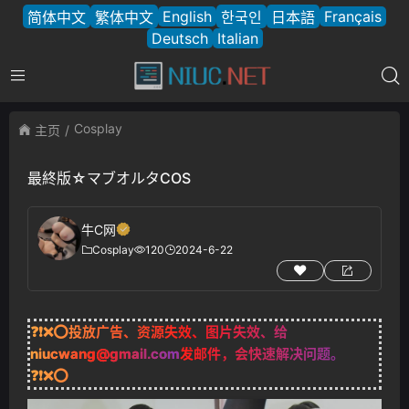
English
Français
简体中文
繁体中文
한국인
日本語
Deutsch
Italian
Cosplay
主页
最終版☆マブオルタCOS
牛C网
Cosplay
120
2024-6-22
❓❗❌⭕投放广告、资源失效、图片失效、给
niucwang@gmail.com
发邮件，会快速解决问题。
❓❗❌⭕