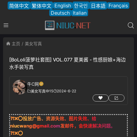
English
Français
简体中文
繁体中文
한국인
日本語
Deutsch
Italian
主页
美女写真
[BoLoli菠萝社套图] VOL.077 夏美酱 - 性感厨娘+海边
水手装写真
牛C网
15
2024-6-22
美女写真
❓❗❌⭕投放广告、资源失效、图片失效、给
niucwang@gmail.com
发邮件，会快速解决问题。
❓❗❌⭕