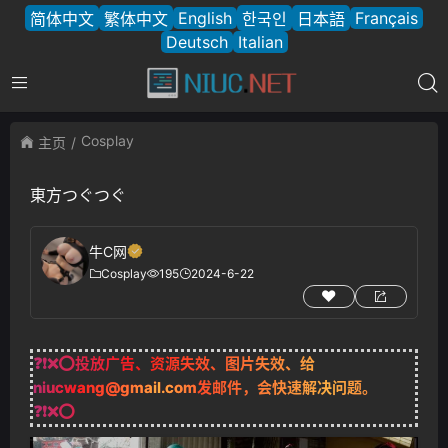
English
Français
简体中文
繁体中文
한국인
日本語
Deutsch
Italian
Cosplay
主页
東方つぐつぐ
牛C网
Cosplay
195
2024-6-22
❓❗❌⭕投放广告、资源失效、图片失效、给
niucwang@gmail.com
发邮件，会快速解决问题。
❓❗❌⭕