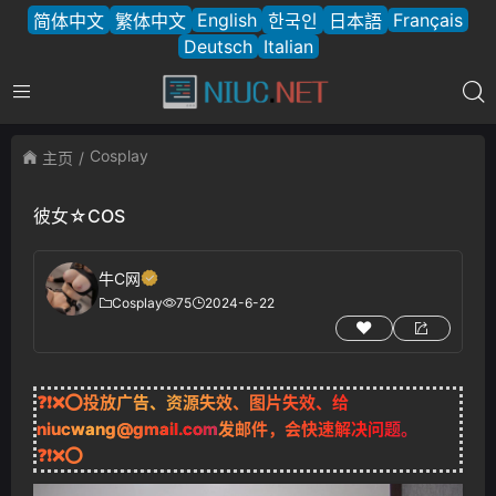
English
Français
简体中文
繁体中文
한국인
日本語
Deutsch
Italian
Cosplay
主页
彼女☆COS
牛C网
Cosplay
75
2024-6-22
❓❗❌⭕投放广告、资源失效、图片失效、给
niucwang@gmail.com
发邮件，会快速解决问题。
❓❗❌⭕