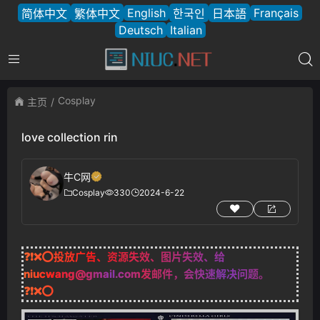
English
Français
简体中文
繁体中文
한국인
日本語
Deutsch
Italian
Cosplay
主页
love collection rin
牛C网
Cosplay
330
2024-6-22
❓❗❌⭕投放广告、资源失效、图片失效、给
niucwang@gmail.com
发邮件，会快速解决问题。
❓❗❌⭕