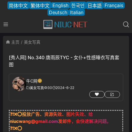
English
Français
简体中文
繁体中文
한국인
日本語
Deutsch
Italian
主页
美女写真
[秀人网] No.340 唐雨辰TYC - 女仆+性感睡衣写真套
图
牛C网
30
2024-6-22
美女写真
❓❗❌⭕投放广告、资源失效、图片失效、给
niucwang@gmail.com
发邮件，会快速解决问题。
❓❗❌⭕