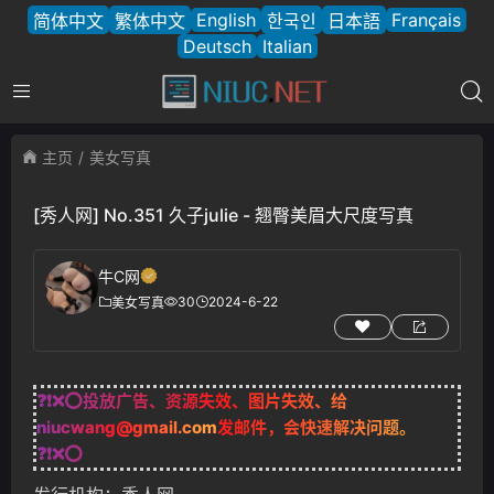
English
Français
简体中文
繁体中文
한국인
日本語
Deutsch
Italian
主页
美女写真
[秀人网] No.351 久子julie - 翘臀美眉大尺度写真
牛C网
30
2024-6-22
美女写真
❓❗❌⭕投放广告、资源失效、图片失效、给
niucwang@gmail.com
发邮件，会快速解决问题。
❓❗❌⭕