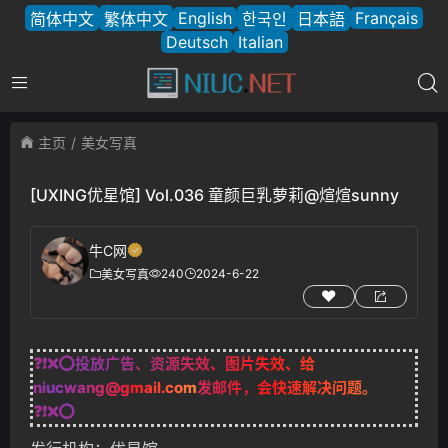
English
Français
简体中文
繁体中文
한국인
日本語
Deutsch
Italian
主页
美女写真
[UXING优星馆] Vol.036 童颜巨乳萝莉@煊煊sunny
牛C网
240
2024-6-22
美女写真
❓❗❌⭕投放广告、资源失效、图片失效、给
niucwang@gmail.com
发邮件，会快速解决问题。
❓❗❌⭕