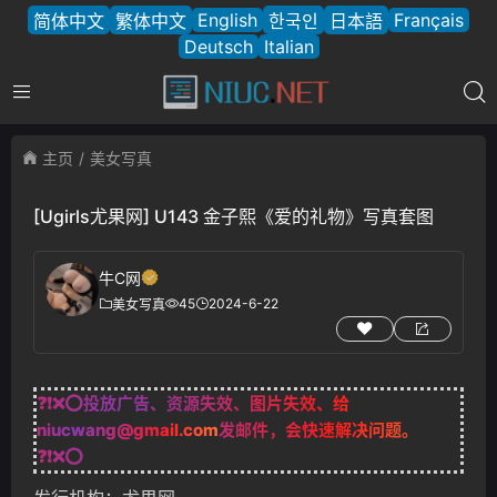
English
Français
简体中文
繁体中文
한국인
日本語
Deutsch
Italian
主页
美女写真
[Ugirls尤果网] U143 金子熙《爱的礼物》写真套图
牛C网
45
2024-6-22
美女写真
❓❗❌⭕投放广告、资源失效、图片失效、给
niucwang@gmail.com
发邮件，会快速解决问题。
❓❗❌⭕