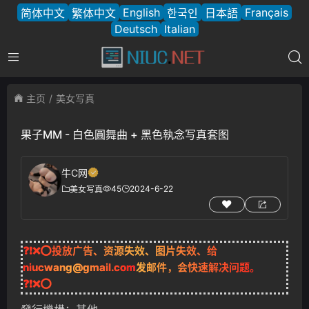
English
Français
简体中文
繁体中文
한국인
日本語
Deutsch
Italian
主页
美女写真
果子MM - 白色圓舞曲 + 黑色執念写真套图
牛C网
45
2024-6-22
美女写真
❓❗❌⭕投放广告、资源失效、图片失效、给
niucwang@gmail.com
发邮件，会快速解决问题。
❓❗❌⭕