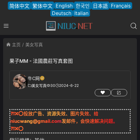
English
Français
简体中文
繁体中文
한국인
日本語
Deutsch
Italian
主页
美女写真
果子MM - 法國農莊写真套图
牛C网
30
2024-6-22
美女写真
❓❗❌⭕投放广告、资源失效、图片失效、给
niucwang@gmail.com
发邮件，会快速解决问题。
❓❗❌⭕