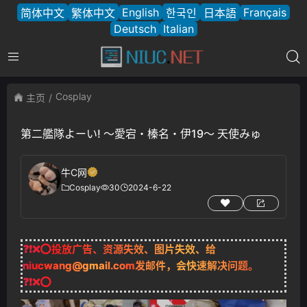
English
Français
简体中文
繁体中文
한국인
日本語
Deutsch
Italian
Cosplay
主页
第二艦隊よーい! ～愛宕・榛名・伊19～ 天使みゅ
牛C网
Cosplay
30
2024-6-22
❓❗❌⭕投放广告、资源失效、图片失效、给
niucwang@gmail.com
发邮件，会快速解决问题。
❓❗❌⭕