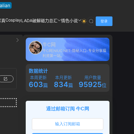
talian
Cosplay
写真
LADA破解
磁力总汇
情色小说
登录
牛C网
牛C网|NIUC.NET-隐秘入口-专业分享福
利资第一站。
数据统计
本周更新
本月更新
用户数量
603
834
95925
篇
篇
位
通过邮箱订阅 牛C网