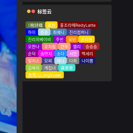
标签云
樹詩織
효리
홍조라떼RedyLatte
하이
츄츄
최예니
진리컴퍼니
진리의베이비
주빈
유민
온리원
오한나
오지림
연우
엘리
승승승
순덕
솜먼지
소다
서안
백세리
밀키스
모찌
레나
다희
나이쁨
김옥지
계집녀
龚菲菲
龙雪儿LongXueer