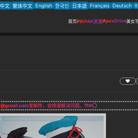
English
Français
Deutsch
I
中文
繁体中文
한국인
日本語
ApexDrive
首页
PIKPAK资源
美女
g@gmail.com
发邮件，会快速解决问题。❓❗❌⭕