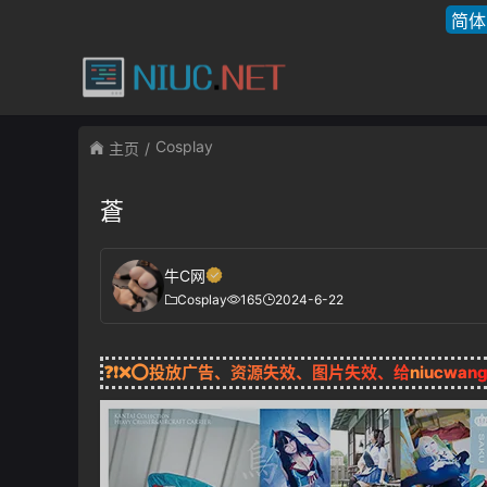
简体
Cosplay
主页
蒼
牛C网
Cosplay
165
2024-6-22
❓❗❌⭕投放广告、资源失效、图片失效、给
niucwan