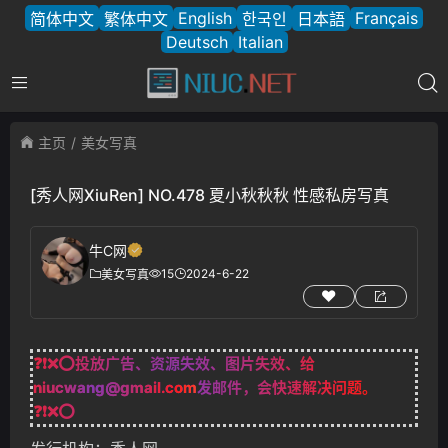
English
Français
简体中文
繁体中文
한국인
日本語
Deutsch
Italian
主页
美女写真
[秀人网XiuRen] NO.478 夏小秋秋秋 性感私房写真
牛C网
15
2024-6-22
美女写真
❓❗❌⭕投放广告、资源失效、图片失效、给
niucwang@gmail.com
发邮件，会快速解决问题。
❓❗❌⭕