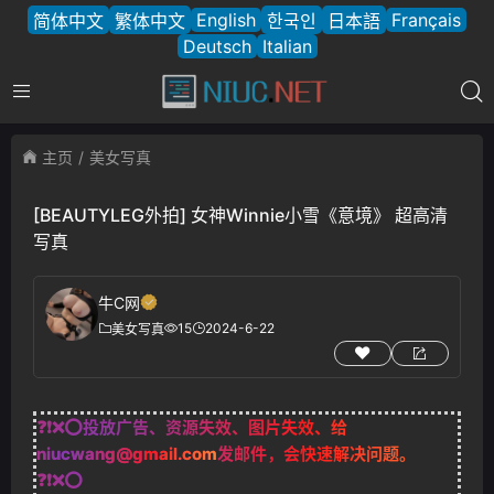
English
Français
简体中文
繁体中文
한국인
日本語
Deutsch
Italian
主页
美女写真
[BEAUTYLEG外拍] 女神Winnie小雪《意境》 超高清
写真
牛C网
15
2024-6-22
美女写真
❓❗❌⭕投放广告、资源失效、图片失效、给
niucwang@gmail.com
发邮件，会快速解决问题。
❓❗❌⭕