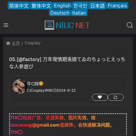
English
Français
简体中文
繁体中文
한국인
日本語
Deutsch
Italian
Cosplay
主页
05.[@factory] 万年発情期兎娘てゐのちょっとえっち
な人参遊び
牛C网
Cosplay
90
2024-6-22
❓❗❌⭕投放广告、资源失效、图片失效、给
niucwang@gmail.com
发邮件，会快速解决问题。
❓❗❌⭕