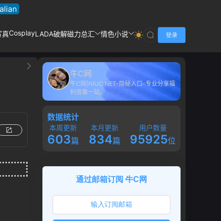
talian
Cosplay
写真
LADA破解
磁力总汇
情色小说
登录
牛C网
牛C网|NIUC.NET-隐秘入口-专业分享福
利资第一站。
数据统计
本周更新
本月更新
用户数量
603
834
95925
篇
篇
位
通过邮箱订阅 牛C网