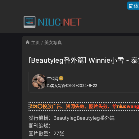
简体
主页
美女写真
[Beautyleg番外篇] Winnie小雪
牛C网
60
2024-6-22
美女写真
❓❗❌⭕投放广告、资源失效、图片失效、给
niucwan
發行機構：BeautylegBeautyleg番外篇
期刊編號：
圖片數量：27张