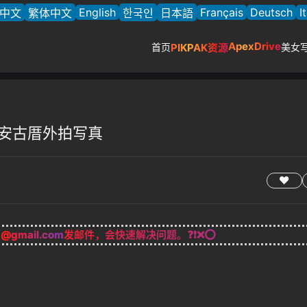
English
Français
Deutsch
I
中文
繁体中文
한국인
日本語
ApexDrive
首页
PIKPAK资源
美女
 - 泰安古厝外拍写真
g@gmail.com
发邮件，会快速解决问题。❓❗❌⭕