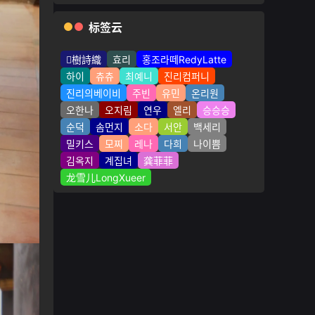
标签云
樹詩織
효리
홍조라떼RedyLatte
하이
츄츄
최예니
진리컴퍼니
진리의베이비
주빈
유민
온리원
오한나
오지림
연우
엘리
승승승
순덕
솜먼지
소다
서안
백세리
밀키스
모찌
레나
다희
나이쁨
김옥지
계집녀
龚菲菲
龙雪儿LongXueer