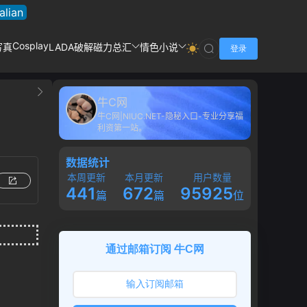
talian
Cosplay
写真
LADA破解
磁力总汇
情色小说
登录
牛C网
牛C网|NIUC.NET-隐秘入口-专业分享福
利资第一站。
数据统计
本周更新
本月更新
用户数量
441
672
95925
篇
篇
位
通过邮箱订阅 牛C网