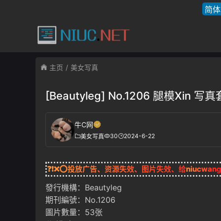
简体
主页
美女写真
[Beautyleg] No.1206 腿模Xin 写
牛C网
30
2024-6-22
美女写真
❓❗❌⭕投放广告、资源失效、图片失效、给
niucwan
發行機構：Beautyleg
期刊編號：No.1206
圖片數量：53张