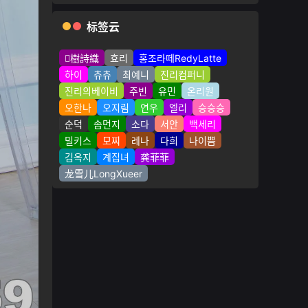
标签云
樹詩織
효리
홍조라떼RedyLatte
하이
츄츄
최예니
진리컴퍼니
진리의베이비
주빈
유민
온리원
오한나
오지림
연우
엘리
승승승
순덕
솜먼지
소다
서안
백세리
밀키스
모찌
레나
다희
나이쁨
김옥지
계집녀
龚菲菲
龙雪儿LongXueer