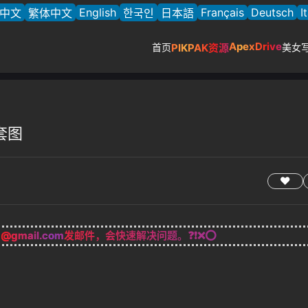
English
Français
Deutsch
I
中文
繁体中文
한국인
日本語
ApexDrive
首页
PIKPAK资源
美女
真套图
g@gmail.com
发邮件，会快速解决问题。❓❗❌⭕