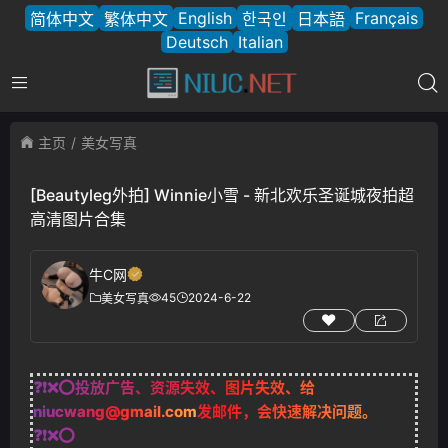
English
Français
简体中文
繁体中文
한국인
日本語
Deutsch
Italian
主页
美女写真
[Beautyleg外拍] Winnie小雪 - 新北欢乐圣诞城夜拍超
高清图片合集
牛C网
45
2024-6-22
美女写真
❓❗❌⭕投放广告、资源失效、图片失效、给
niucwang@gmail.com
发邮件，会快速解决问题。
❓❗❌⭕