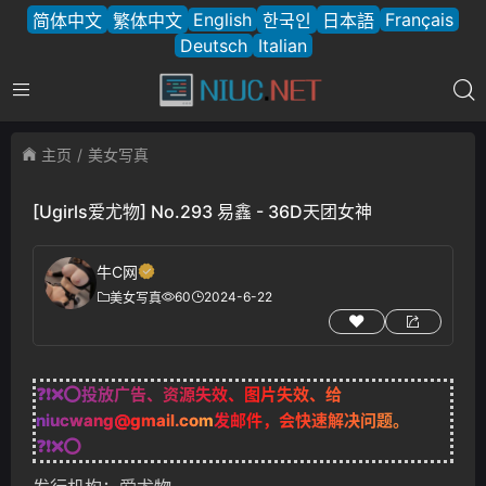
English
Français
简体中文
繁体中文
한국인
日本語
Deutsch
Italian
主页
美女写真
[Ugirls爱尤物] No.293 易鑫 - 36D天团女神
牛C网
60
2024-6-22
美女写真
❓❗❌⭕投放广告、资源失效、图片失效、给
niucwang@gmail.com
发邮件，会快速解决问题。
❓❗❌⭕