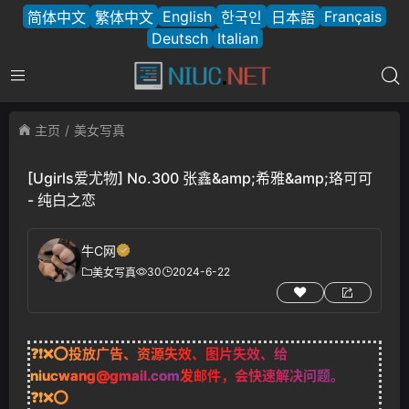
English
Français
简体中文
繁体中文
한국인
日本語
Deutsch
Italian
主页
美女写真
[Ugirls爱尤物] No.300 张鑫&amp;希雅&amp;珞可可
- 纯白之恋
牛C网
30
2024-6-22
美女写真
❓❗❌⭕投放广告、资源失效、图片失效、给
niucwang@gmail.com
发邮件，会快速解决问题。
❓❗❌⭕