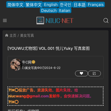
English
Français
简体中文
繁体中文
한국인
日本語
Deutsch
Italian
主页
美女写真
[YOUWU尤物馆] VOL.001 悦儿Yuky 写真套图
牛C网
0
2024-6-22
美女写真
❓❗❌⭕投放广告、资源失效、图片失效、给
niucwang@gmail.com
发邮件，会快速解决问题。
❓❗❌⭕