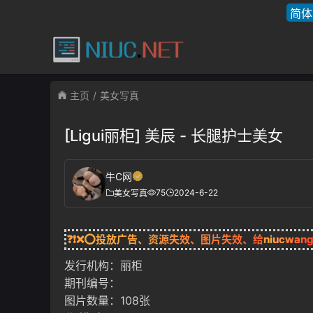
简体
主页
美女写真
[Ligui丽柜] 美辰 - 长腿护士美女
牛C网
75
2024-6-22
美女写真
❓❗❌⭕投放广告、资源失效、图片失效、给
niucwan
发行机构：丽柜
期刊编号：
图片数量：108张