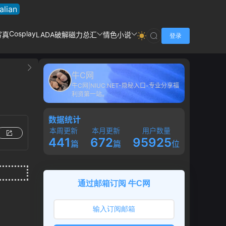
talian
Cosplay
写真
LADA破解
磁力总汇
情色小说
登录
牛C网
牛C网|NIUC.NET-隐秘入口-专业分享福
利资第一站。
数据统计
本周更新
本月更新
用户数量
441
672
95925
篇
篇
位
通过邮箱订阅 牛C网