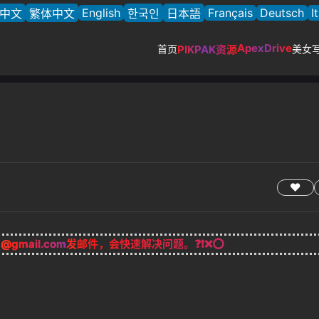
English
Français
Deutsch
I
中文
繁体中文
한국인
日本語
ApexDrive
首页
PIKPAK资源
美女
g@gmail.com
发邮件，会快速解决问题。❓❗❌⭕