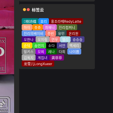
标签云
樹詩織
효리
홍조라떼RedyLatte
하이
츄츄
최예니
진리컴퍼니
진리의베이비
주빈
유민
온리원
오한나
오지림
연우
엘리
승승승
순덕
솜먼지
소다
서안
백세리
밀키스
모찌
레나
다희
나이쁨
김옥지
계집녀
龚菲菲
龙雪儿LongXueer