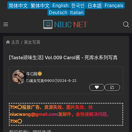
English
Français
简体中文
繁体中文
한국인
日本語
Deutsch
Italian
主页
美女写真
[Taste顽味生活] Vol.009 Carol酱 - 死库水系列写真
牛C网
900
2024-6-22
美女写真
❓❗❌⭕投放广告、资源失效、图片失效、给
niucwang@gmail.com
发邮件，会快速解决问题。
❓❗❌⭕