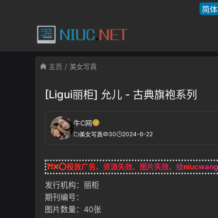
简体
主页
美女写真
[Ligui丽柜] 允儿 - 古典旗袍系列
牛C网
30
2024-6-22
美女写真
❓❗❌⭕投放广告、资源失效、图片失效、给
niucwan
发行机构：丽柜
期刊编号：
图片数量：40张