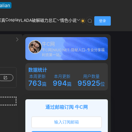
talian
Cosplay
写真
LADA破解
磁力总汇
情色小说
登录
牛C网
牛C网|NIUC.NET-隐秘入口-专业分享福
利资第一站。
数据统计
本周更新
本月更新
用户数量
763
994
95925
篇
篇
位
通过邮箱订阅 牛C网