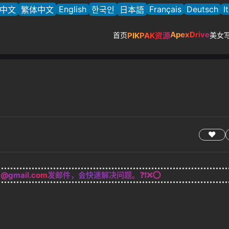
English
Français
Deutsch
I
中文
繁体中文
한국인
日本語
ApexDrive
首页
PIKPAK资源
美女
g@gmail.com
发邮件，会快速解决问题。❓❗❌⭕