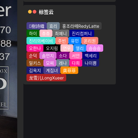
标签云
樹詩織
효리
홍조라떼RedyLatte
하이
츄츄
최예니
진리컴퍼니
진리의베이비
주빈
유민
온리원
오한나
오지림
연우
엘리
승승승
순덕
솜먼지
소다
서안
백세리
밀키스
모찌
레나
다희
나이쁨
김옥지
계집녀
龚菲菲
龙雪儿LongXueer