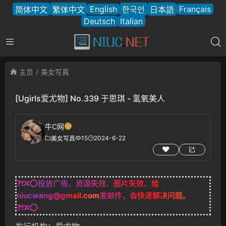
English
Français
简体中文
繁体中文
한국인
日本語
Deutsch
Italian
主页
美女写真
[Ugirls爱尤物] No.339 于思琪 - 氢氧美人
牛C网
15
2024-6-22
美女写真
❓❗❌⭕投放广告、资源失效、图片失效、给
niucwang@gmail.com
发邮件，会快速解决问题。
❓❗❌⭕