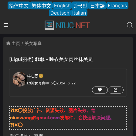
English
Français
简体中文
繁体中文
한국인
日本語
Deutsch
Italian
主页
美女写真
[Ligui丽柜] 菲菲 - 睡衣美女肉丝袜美足
牛C网
15
2024-6-22
美女写真
❓❗❌⭕投放广告、资源失效、图片失效、给
niucwang@gmail.com
发邮件，会快速解决问题。
❓❗❌⭕