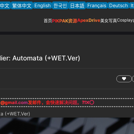
English
Français
Deutsch
I
中文
繁体中文
한국인
日本語
ApexDrive
Cosplay
首页
PIKPAK资源
美女写真
er: Automata (+WET.Ver)
g@gmail.com
发邮件，会快速解决问题。❓❗❌⭕
a (+WET.Ver)