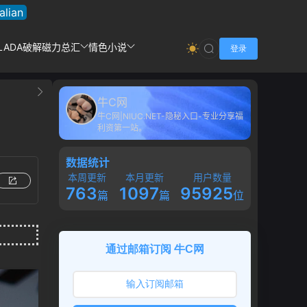
talian
LADA破解
磁力总汇
情色小说
登录
牛C网
牛C网|NIUC.NET-隐秘入口-专业分享福
利资第一站。
数据统计
本周更新
本月更新
用户数量
763
1097
95925
篇
篇
位
通过邮箱订阅 牛C网