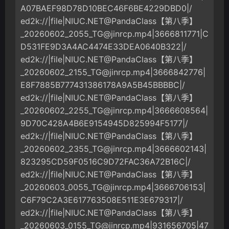
A07BAEF98D78D10BEC46F6BE4229DBD0|/
ed2k://|file|NIUC.NET@PandaClass【第八季】
_20260602_2055_TG@jinrcp.mp4
|3666811771|C
D531FE9D3A4AC4474E33DEA0640B322|/
ed2k://|file|NIUC.NET@PandaClass【第八季】
_20260602_2155_TG@jinrcp.mp4
|3666842776|
E8F7885B777431386178A9A5B45BBBBC|/
ed2k://|file|NIUC.NET@PandaClass【第八季】
_20260602_2255_TG@jinrcp.mp4
|3666608564|
9D70C428A4B6E9154945D825994F5177|/
ed2k://|file|NIUC.NET@PandaClass【第八季】
_20260602_2355_TG@jinrcp.mp4
|3666602143|
823295CD59F0516C9D72FAC36A72B16C|/
ed2k://|file|NIUC.NET@PandaClass【第八季】
_20260603_0055_TG@jinrcp.mp4
|3666706153|
C6F79C2A3E617763508E511E3E679317|/
ed2k://|file|NIUC.NET@PandaClass【第八季】
_20260603_0155_TG@jinrcp.mp4
|931656705|47