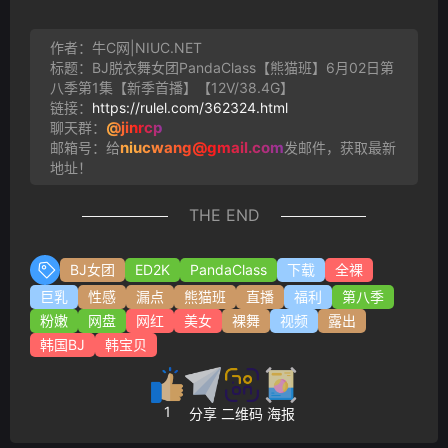
作者：牛C网|NIUC.NET
标题：BJ脱衣舞女团PandaClass【熊猫班】6月02日第
八季第1集【新季首播】【12V/38.4G】
链接：
https://rulel.com/362324.html
@jinrcp
聊天群：
niucwang@gmail.com
邮箱号：给
发邮件，获取最新
地址！
THE END
BJ女团
ED2K
PandaClass
下载
全裸
巨乳
性感
漏点
熊猫班
直播
福利
第八季
粉嫩
网盘
网红
美女
裸舞
视频
露出
韩国BJ
韩宝贝
1
分享
二维码
海报