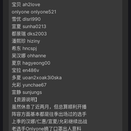
宝贝 ah2love
onlyone onlyone521
雪优 dlsrl990
宣夏 sunha0213
都景瑞 dks2003
潘熙珍 hiziny
希东 hncspj
吴汉娜 ohhanne
夏京 hagyeong00
宝拉 en486v
多夏 uoan2xoak3i0ska
允彩 yunchae67
宣静 sunjungs
【资源说明】
虽然休息了近两月，但总算顺利开播
阵容方面基本都是往季出场过的选手
上季的汉娜/仁惠/宣夏/允彩继续出战
老选手Onlyone摘了口罩出人意料