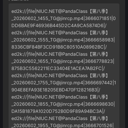
ed2k://|file|NIUC.NET@PandaClass【第八季】
_20260602_1455_TG@jinrcp.mp4
|3666071851|0
DD6BAE9F46936B445D2C4A9CA5874D6|/
ed2k://|file|NIUC.NET@PandaClass【第八季】
_20260602_1555_TG@jinrcp.mp4
|3666658983|
8336CBF84BF3CD91B8C80510A08962BC|/
ed2k://|file|NIUC.NET@PandaClass【第八季】
_20260602_1655_TG@jinrcp.mp4
|3666778823|
875B3C5562211EC33404E1ACEA7AB2FC|/
ed2k://|file|NIUC.NET@PandaClass【第八季】
_20260602_1755_TG@jinrcp.mp4
|3666697442|1
904E8EFA93E18205EBD470F128216B3|/
ed2k://|file|NIUC.NET@PandaClass【第八季】
_20260602_1855_TG@jinrcp.mp4
|3666698630|
DA15B1879A1020D752B0D9F89A94BC3A|/
ed2k://|file|NIUC.NET@PandaClass【第八季】
_20260602_1955_TG@jinrcp.mp4
|3666701526|