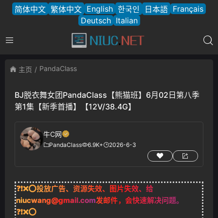
English
Français
简体中文
繁体中文
한국인
日本語
Deutsch
Italian
PandaClass
主页
BJ脱衣舞女团PandaClass【熊猫班】6月02日第八季
第1集【新季首播】【12V/38.4G】
牛C网
PandaClass
6.9K+
2026-6-3
❓❗❌⭕投放广告、资源失效、图片失效、给
niucwang@gmail.com
发邮件，会快速解决问题。
❓❗❌⭕