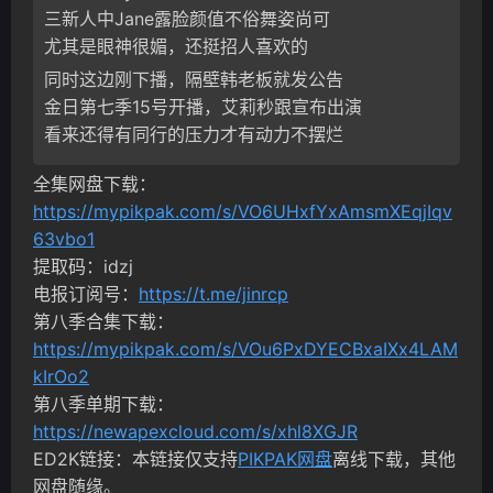
三新人中Jane露脸颜值不俗舞姿尚可
尤其是眼神很媚，还挺招人喜欢的
同时这边刚下播，隔壁韩老板就发公告
金日第七季15号开播，艾莉秒跟宣布出演
看来还得有同行的压力才有动力不摆烂
全集网盘下载：
https://mypikpak.com/s/VO6UHxfYxAmsmXEqjIqv
63vbo1
提取码：idzj
电报订阅号：
https://t.me/jinrcp
第八季合集下载：
https://mypikpak.com/s/VOu6PxDYECBxaIXx4LAM
kIrOo2
第八季单期下载：
https://newapexcloud.com/s/xhl8XGJR
ED2K链接：本链接仅支持
PIKPAK网盘
离线下载，其他
网盘随缘。