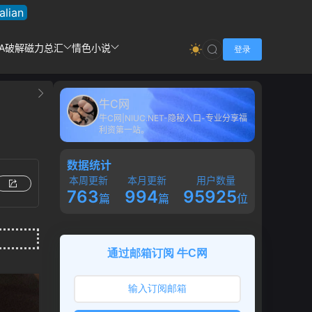
talian
DA破解
磁力总汇
情色小说
登录
牛C网
牛C网|NIUC.NET-隐秘入口-专业分享福
利资第一站。
数据统计
本周更新
本月更新
用户数量
763
994
95925
篇
篇
位
通过邮箱订阅 牛C网