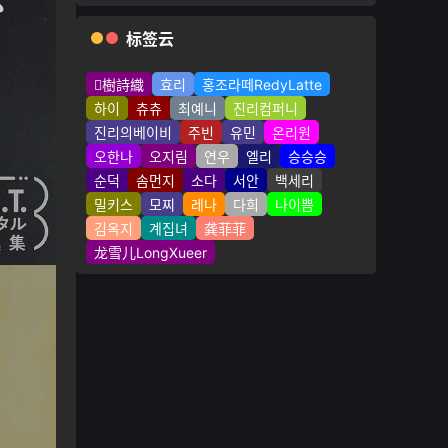
标签云
樹詩織
효리
홍조라떼RedyLatte
하이
츄츄
최예니
진리컴퍼니
진리의베이비
주빈
유민
온리원
오한나
오지림
연우
엘리
승승승
순덕
솜먼지
소다
서안
백세리
밀키스
모찌
레나
다희
나이쁨
김옥지
계집녀
龚菲菲
龙雪儿LongXueer