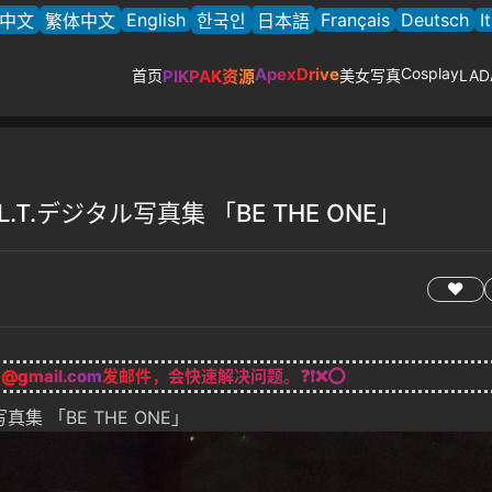
English
Français
Deutsch
I
中文
繁体中文
한국인
日本語
ApexDrive
Cosplay
首页
PIKPAK资源
美女写真
LA
B.L.T.デジタル写真集 「BE THE ONE」
g@gmail.com
发邮件，会快速解决问题。❓❗❌⭕
ル写真集 「BE THE ONE」