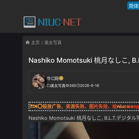
简体
主页
美女写真
Nashiko Momotsuki 桃月なしこ, 
牛C网
360
2026-6-16
美女写真
❓❗❌⭕投放广告、资源失效、图片失效、给
niucwan
Nashiko Momotsuki 桃月なしこ, B.L.T.デジタ