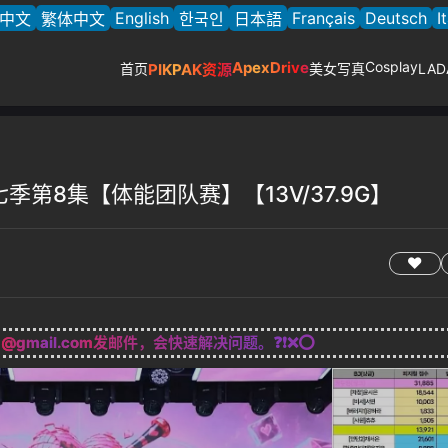
English
Français
Deutsch
I
中文
繁体中文
한국인
日本語
ApexDrive
Cosplay
首页
PIKPAK资源
美女写真
LA
第七季第8集【体能团队赛】【13V/37.9G】
g@gmail.com
发邮件，会快速解决问题。❓❗❌⭕