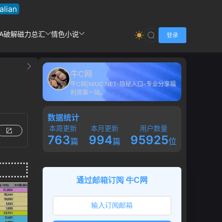
talian
DA破解
磁力总汇
情色小说
登录
牛C网
牛C网|NIUC.NET-隐秘入口-专业分享福
利资第一站。
数据统计
本周更新
本月更新
用户数量
763
994
95925
篇
篇
位
通过邮箱订阅 牛C网