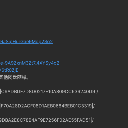
l8nRJSipHurGae9Mop2So2
vCe-9A9ZxnM3Zt7_4XYSy4o2
V6tR0ZjE
其他网盘随缘。
3|C6ADBDF7D8D0217E10A809CC636240D9|/
|F70A28D2ACF08D1AEB0684BEB01C3319|/
|9DBA2E8C78B4AF9E7256F02AE55FAD51|/