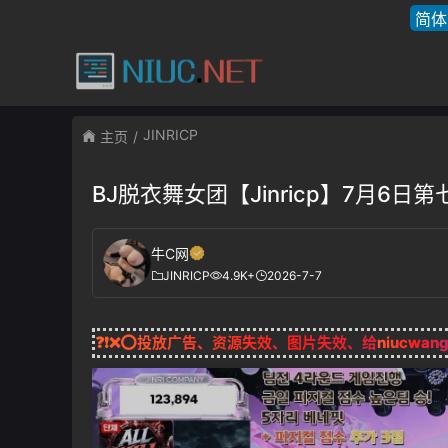
简体
JINRICP
主页
BJ脱衣舞女团【Jinricp】7月6日
牛C网
JINRICP
4.9K+
2026-7-7
❓❗❌⭕投放广告、资源失效、图片失效、给
niucwan