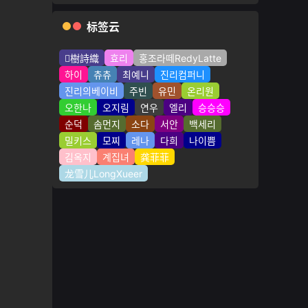
标签云
樹詩織
효리
홍조라떼RedyLatte
하이
츄츄
최예니
진리컴퍼니
진리의베이비
주빈
유민
온리원
오한나
오지림
연우
엘리
승승승
순덕
솜먼지
소다
서안
백세리
밀키스
모찌
레나
다희
나이쁨
김옥지
계집녀
龚菲菲
龙雪儿LongXueer