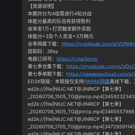
【资源说明】
本期共分为4组需进行4轮对战
体能分最高的队伍将获得胜利
收单发1万+打赏触发额外奖励
体能分+3及个人奖金+3万韩元
全季网盘下载：
https://mypikpak.com/s/VORj
提取码：36sy
电报订阅号：
https://t.me/jinrcp
第七季合集下载：
https://mypikpak.com/s/VO
第七季单期下载：
https://newapexcloud.com/s/
ED2K链接：本链接仅支持
PIKPAK网盘
离线下载，
ed2k://|file|NIUC.NET@JINRICP【第七季】
_20260706_1505_TG@jinrcp.mp4
|345923234
ed2k://|file|NIUC.NET@JINRICP【第七季】
_20260706_1605_TG@jinrcp.mp4
|3465557986
ed2k://|file|NIUC.NET@JINRICP【第七季】
_20260706_1705_TG@jinrcp.mp4
|3472959114
ed2k://|file|NIUC.NET@JINRICP【第七季】