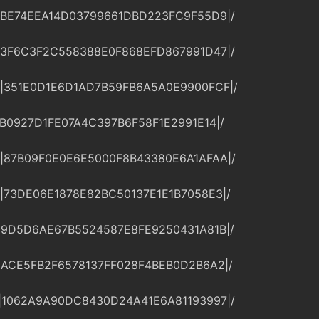
|BE74EEA14D03799661DBD223FC9F55D9|/
|3F6C3F2C558388E0F868EFD867991D47|/
6|351E0D1E6D1AD7B59FB6A5A0E9900FCF|/
|B0927D1FE07A4C397B6F58F1E2991E14|/
8|87B09F0E0E6E5000F8B43380E6A1AFAA|/
9|73DE06E1878E82BC50137E1E1B7058E3|/
|9D5D6AE67B5524587E8FE9250431A81B|/
|ACE5FB2F6578137FF028F4BEB0D2B6A2|/
|1062A9A90DC8430D24A41E6A81193997|/