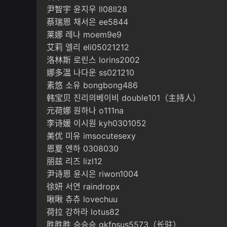
尹智宇 윤지우 ll08ll28
蔡瑞恩 채서은 ee5844
莱娜 레나 moem9e9
艾莉 엘리 eli05021212
洛林斯 로린스 lorins2002
娜多温 나다운 ss021210
素悠 소유 bongbong486
韩宝贝 진리의베이비 double101（主持人）
元荷娜 원하나 o111na
李诗媛 이시원 kyh0301052
美优 미유 imsocutesexy
恩夏 엔하 0308030
丽兹 리즈 lizl12
尹诗恩 윤시은 riwon1004
徐妍 서연 raindropx
啾啾 츄츄 lovechuu
荷拉 강하라 lotus82
胜胜胜 승승승 gkfnsus5573（长驻）