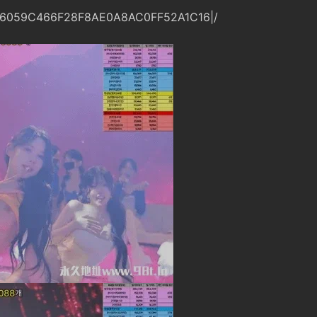
26059C466F28F8AE0A8AC0FF52A1C16|/