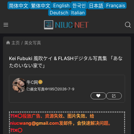
English
Français
简体中文
繁体中文
한국인
日本語
Deutsch
Italian
主页
美女写真
Kei Fubuki 風吹ケイ & FLASHデジタル写真集 「あな
たのいない家で」
牛C网
195
2026-7-9
美女写真
❓❗❌⭕投放广告、资源失效、图片失效、给
niucwang@gmail.com
发邮件，会快速解决问题。
❓❗❌⭕