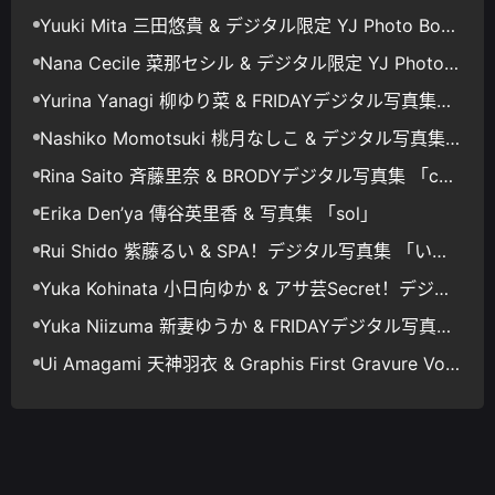
Yuuki Mita 三田悠貴 & デジタル限定 YJ Photo Book
「モ～ッと！夢中にさせちゃうもん」
Nana Cecile 菜那セシル & デジタル限定 YJ Photo B
ook 「淡く、ほのかに。」
Yurina Yanagi 柳ゆり菜 & FRIDAYデジタル写真集
「一緒に一泊旅行 Vol.3」
Nashiko Momotsuki 桃月なしこ & デジタル写真集
「静寂に咲く花」
Rina Saito 斉藤里奈 & BRODYデジタル写真集 「co
me on」
Erika Den’ya 傳谷英里香 & 写真集 「sol」
Rui Shido 紫藤るい & SPA！デジタル写真集 「いけ
ない関係」
Yuka Kohinata 小日向ゆか & アサ芸Secret！デジタ
ル写真集 理想のカノジョ メガネっ娘ビキニ
Yuka Niizuma 新妻ゆうか & FRIDAYデジタル写真集
「イケナイ淑女 Vol.2」
Ui Amagami 天神羽衣 & Graphis First Gravure Vol.1
+2