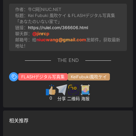
作者：牛C网|NIUC.NET
标题：Kei Fubuki 風吹ケイ & FLASHデジタル写真集
「あなたのいない家で」
链接：
https://rulel.com/366606.html
@jinrcp
聊天群：
niucwang@gmail.com
邮箱号：给
发邮件，获取最新
地址！
THE END
FLASHデジタル写真集
KeiFubuki風吹ケイ
0
分享
二维码
海报
相关推荐