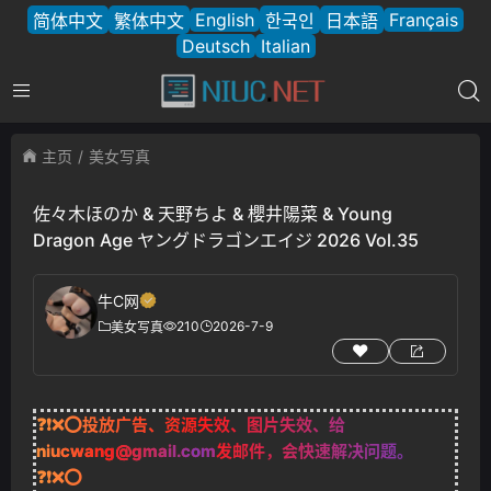
English
Français
简体中文
繁体中文
한국인
日本語
Deutsch
Italian
主页
美女写真
佐々木ほのか & 天野ちよ & 櫻井陽菜 & Young
Dragon Age ヤングドラゴンエイジ 2026 Vol.35
牛C网
210
2026-7-9
美女写真
❓❗❌⭕投放广告、资源失效、图片失效、给
niucwang@gmail.com
发邮件，会快速解决问题。
❓❗❌⭕