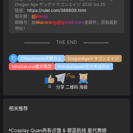
Dragon Age ヤングドラゴンエイジ 2026 Vol.35
链接：
https://rulel.com/366609.html
@jinrcp
聊天群：
niucwang@gmail.com
邮箱号：给
发邮件，获取最新
地址！
THE END
ChiyoAmano天野ちよ
DragonAgeドラゴンエイジ
HinaSakurai櫻井陽菜
HonokaSasaki佐々木ほのか
0
分享
二维码
海报
相关推荐
Cosplay Quan冉有点饿 & 碧蓝航线 能代舞娘