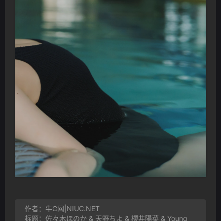
作者：牛C网|NIUC.NET
标题：佐々木ほのか & 天野ちよ & 櫻井陽菜 & Young