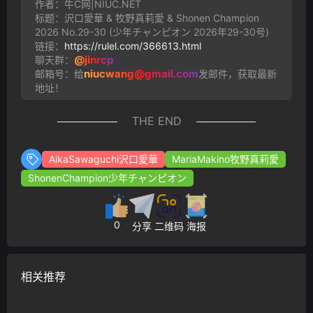
作者：牛C网|NIUC.NET
标题：沢口愛華 & 牧野真莉愛 & Shonen Champion
2026 No.29-30 (少年チャンピオン 2026年29-30号)
链接：
https://rulel.com/366613.html
@jinrcp
聊天群：
niucwang@gmail.com
邮箱号：给
发邮件，获取最新
地址！
THE END
AikaSawaguchi沢口愛華
MariaMakino牧野真莉愛
ShonenChampion少年チャンピオン
0
分享
二维码
海报
相关推荐