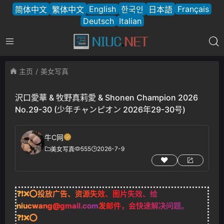
English
Français
简体中文
繁体中文
한국인
日本語
Deutsch
Italian
主页
美女写真
沢口愛華 & 牧野真莉愛 & Shonen Champion 2026
No.29-30 (少年チャンピオン 2026年29-30号)
牛C网
555
2026-7-9
美女写真
❓❗❌⭕投放广告、资源失效、图片失效、给
niucwang@gmail.com
发邮件，会快速解决问题。
❓❗❌⭕