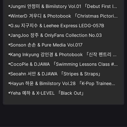
Jungmi 안정미 & Bimilstory Vol.01 「Debut First Im
pression」
WinterD 겨우디 & Photobook 「Christmas Pictoria
l」
G.su 지구지수 & Leehee Express LEDG-057B
JangJoo 장주 & OnlyFans Collection No.03
Sonson 손손 & Pure Media Vol.017
Kang Inkyung 강인경 & Photobook 「신작 펜트리 영
상 1개」
CocoPie & DJAWA 「Swimming Lessons Class #1
8」Set.02
Seoahn 서안 & DJAWA 「Stripes & Straps」
Hayun 하윤 & Bimilstory Vol.28 「K-Pop Trainee」
Set.02
Yeha 예하 & X-LEVEL 「Black Out」