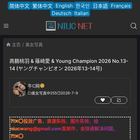
English
Français
简体中文
繁体中文
한국인
日本語
Deutsch
Italian
主页
美女写真
高鶴桃羽 & 篠崎愛 & Young Champion 2026 No.13-
14 (ヤングチャンピオン 2026年13-14号)
牛C网
255
2026-7-9
美女写真
❓❗❌⭕投放广告、资源失效、图片失效、给
niucwang@gmail.com
发邮件，会快速解决问题。
❓❗❌⭕