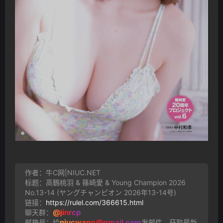
作者：牛C网|NIUC.NET
标题：高鶴桃羽 & 篠崎愛 & Young Champion 2026
No.13-14 (ヤングチャンピオン 2026年13-14号)
链接：
https://rulel.com/366615.html
@jinrcp
聊天群：
niucwang@gmail.com
邮箱号：给
发邮件，获取最新