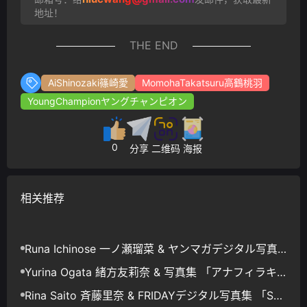
地址！
THE END
AiShinozaki篠崎愛
MomohaTakatsuru高鶴桃羽
YoungChampionヤングチャンピオン
0
分享
二维码
海报
相关推荐
Runa Ichinose 一ノ瀬瑠菜 & ヤンマガデジタル写真
集ミスマガのアソビバ！ ミスマガジン2023×食欲
Yurina Ogata 緒方友莉奈 & 写真集 「アナフィラキ
シーLOVE GLD」
Rina Saito 斉藤里奈 & FRIDAYデジタル写真集 「Sw