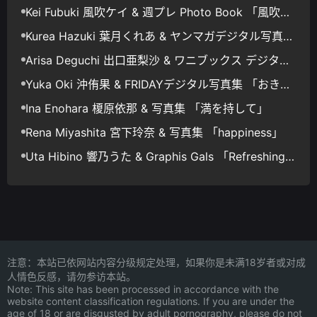
eet Memory」
Kei Fubuki 風吹ケイ & 週プレ Photo Book 「風吹ケ
イ×Malymoon」
Kurea Hazuki 葉月くれあ & ヤンマガデジタル写真集
ミスマガのアソビバ！ ラスト・トリップ
Arisa Deguchi 出口亜梨沙 & ワニブックス デジタル
写真集 「fantastic」
Yuka Oki 沖侑果 & FRIDAYデジタル写真集 「おきの
まにまに Vol.1」
Ina Enohara 榎原依那 & 写真集 「満を持して」
Rena Miyashita 宮下玲奈 & 写真集 「happiness」
Uta Hibino 響乃うた & Graphis Gals 「Refreshing S
mile!」
注意：本站已依网站内容分级规定处理，如果你是未满18岁者或对成
人情色反感，请勿参访本站。
Note: This site has been processed in accordance with the
website content classification regulations. If you are under the
age of 18 or are disgusted by adult pornography, please do not