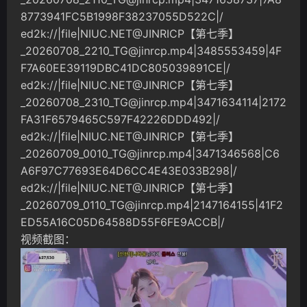
8773941FC5B1998F38237055D522C|/
ed2k://|file|NIUC.NET@JINRICP【第七季】
_20260708_2210_TG@jinrcp.mp4
|3485553459|4F
F7A60EE39119DBC41DC805039891CE|/
ed2k://|file|NIUC.NET@JINRICP【第七季】
_20260708_2310_TG@jinrcp.mp4
|3471634114|2172
FA31F6579465C597F42226DDD492|/
ed2k://|file|NIUC.NET@JINRICP【第七季】
_20260709_0010_TG@jinrcp.mp4
|3471346568|C6
A6F97C77693E64D6CC4E43E033B298|/
ed2k://|file|NIUC.NET@JINRICP【第七季】
_20260709_0110_TG@jinrcp.mp4
|2147164155|41F2
ED55A16C05D64588D55F6FE9ACCB|/
视频截图：