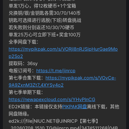
单发1万心，得12枚硬币+1个宝箱
兑换铜/银/金钥匙各需30/70/140币
钥匙可选择进行逃脱(下班)转盘挑战
若失败则分别返还10/30/70硬币
单发25万心可立即下班+奖金100万
全季网盘下载：
https://mypikpak.com/s/VORjl8nRJSipHurGae9Mo
p2So2
提取码：36sy
电报订阅号：
https://t.me/jinrcp
第七季合集下载：
https://mypikpak.com/s/VOvCe-
9A9ZxnM3Zt7_4XYSy4o2
第七季单期下载：
https://newapexcloud.com/s/YHvPInCG
ED2K链接：本链接仅支持
PIKPAK网盘
离线下载，其他
网盘随缘。
ed2k://|file|NIUC.NET@JINRICP【第七季】
_20260708_1510_TG@jinrcp.mp4
|3474511268|04B