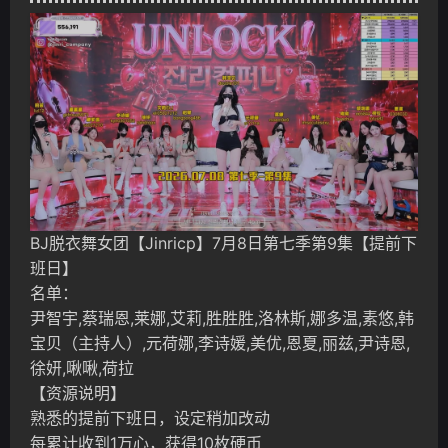
BJ脱衣舞女团【Jinricp】7月8日第七季第9集【提前下
班日】
名单：
尹智宇,蔡瑞恩,莱娜,艾莉,胜胜胜,洛林斯,娜多温,素悠,韩
宝贝（主持人）,元荷娜,李诗媛,美优,恩夏,丽兹,尹诗恩,
徐妍,啾啾,荷拉
【资源说明】
熟悉的提前下班日，设定稍加改动
每累计收到1万心，获得10枚硬币