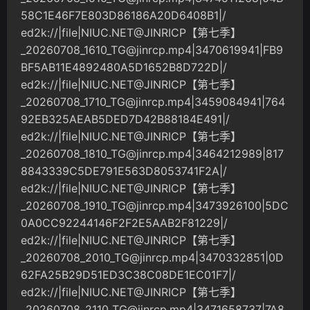
58C1E46F7E803D86186A20D6408B1|/
ed2k://|file|NIUC.NET@JINRICP【第七季】
_20260708_1610_TG@jinrcp.mp4
|3470619941|FB9
BF5AB11E4892480A5D1652B8D722D|/
ed2k://|file|NIUC.NET@JINRICP【第七季】
_20260708_1710_TG@jinrcp.mp4
|3459084941|764
92EB325AEAB5DED7D42B88184E491|/
ed2k://|file|NIUC.NET@JINRICP【第七季】
_20260708_1810_TG@jinrcp.mp4
|3464212989|817
8843339C5DE791E563D8053741F2A|/
ed2k://|file|NIUC.NET@JINRICP【第七季】
_20260708_1910_TG@jinrcp.mp4
|3473926100|5DC
0A0CC92244146F2F2E5AAB2F81229|/
ed2k://|file|NIUC.NET@JINRICP【第七季】
_20260708_2010_TG@jinrcp.mp4
|3470332851|0D
62FA25B29D51ED3C38C08DE1EC01F7|/
ed2k://|file|NIUC.NET@JINRICP【第七季】
_20260708_2110_TG@jinrcp.mp4
|3471658737|7A8