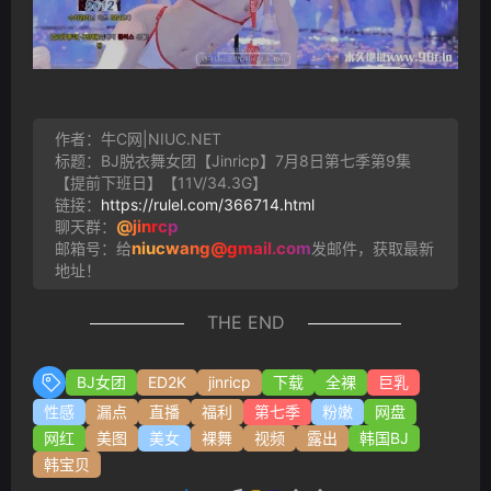
作者：牛C网|NIUC.NET
标题：BJ脱衣舞女团【Jinricp】7月8日第七季第9集
【提前下班日】【11V/34.3G】
链接：
https://rulel.com/366714.html
@jinrcp
聊天群：
niucwang@gmail.com
邮箱号：给
发邮件，获取最新
地址！
THE END
BJ女团
ED2K
jinricp
下载
全裸
巨乳
性感
漏点
直播
福利
第七季
粉嫩
网盘
网红
美图
美女
裸舞
视频
露出
韩国BJ
韩宝贝