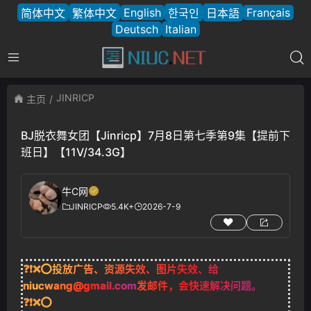
English
Français
简体中文
繁体中文
한국인
日本語
Deutsch
Italian
JINRICP
主页
BJ脱衣舞女团【Jinricp】7月8日第七季第9集【提前下
班日】【11V/34.3G】
牛C网
JINRICP
5.4K+
2026-7-9
❓❗❌⭕投放广告、资源失效、图片失效、给
niucwang@gmail.com
发邮件，会快速解决问题。
❓❗❌⭕