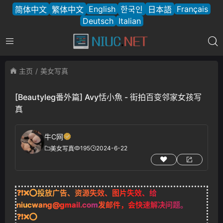
English
Français
简体中文
繁体中文
한국인
日本語
Deutsch
Italian
主页
美女写真
[Beautyleg番外篇] Avy恬小魚 - 街拍百变邻家女孩写
真
牛C网
195
2024-6-22
美女写真
❓❗❌⭕投放广告、资源失效、图片失效、给
niucwang@gmail.com
发邮件，会快速解决问题。
❓❗❌⭕