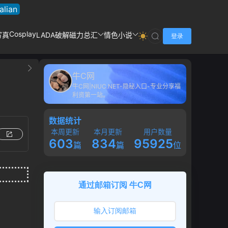
talian
Cosplay
写真
LADA破解
磁力总汇
情色小说
登录
牛C网
牛C网|NIUC.NET-隐秘入口-专业分享福
利资第一站。
数据统计
本周更新
本月更新
用户数量
603
834
95925
篇
篇
位
通过邮箱订阅 牛C网