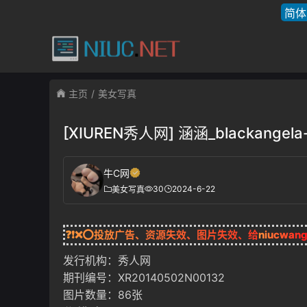
简体
主页
美女写真
[XIUREN秀人网] 涵涵_blackangel
牛C网
30
2024-6-22
美女写真
❓❗❌⭕投放广告、资源失效、图片失效、给
niucwan
发行机构：秀人网
期刊编号：XR20140502N00132
图片数量：86张