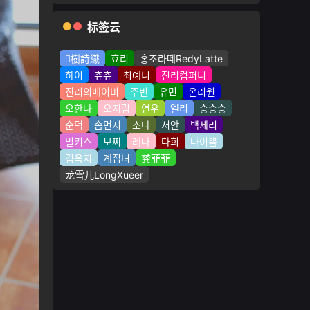
标签云
樹詩織
효리
홍조라떼RedyLatte
하이
츄츄
최예니
진리컴퍼니
진리의베이비
주빈
유민
온리원
오한나
오지림
연우
엘리
승승승
순덕
솜먼지
소다
서안
백세리
밀키스
모찌
레나
다희
나이쁨
김옥지
계집녀
龚菲菲
龙雪儿LongXueer