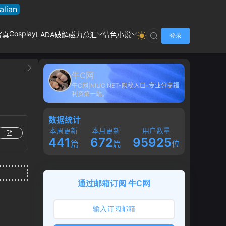
talian
Cosplay
写真
LADA破解
磁力总汇
情色小说
登录
牛C网
牛C网|NIUC.NET-隐秘入口-专业分享福
利资第一站。
数据统计
本周更新
本月更新
用户数量
441
672
95925
篇
篇
位
通过邮箱订阅 牛C网