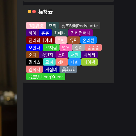
标签云
樹詩織
효리
홍조라떼RedyLatte
하이
츄츄
최예니
진리컴퍼니
진리의베이비
주빈
유민
온리원
오한나
오지림
연우
엘리
승승승
순덕
솜먼지
소다
서안
백세리
밀키스
모찌
레나
다희
나이쁨
김옥지
계집녀
龚菲菲
龙雪儿LongXueer