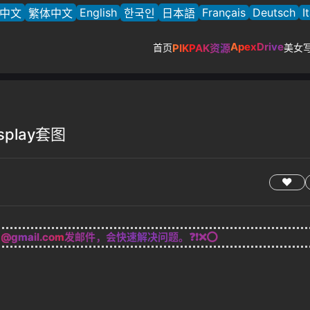
English
Français
Deutsch
I
中文
繁体中文
한국인
日本語
ApexDrive
首页
PIKPAK资源
美女
splay套图
g@gmail.com
发邮件，会快速解决问题。❓❗❌⭕