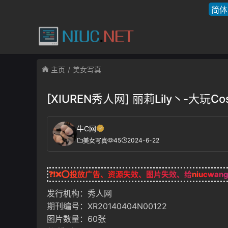
简体
主页
美女写真
[XIUREN秀人网] 丽莉Lily丶-大玩Co
牛C网
45
2024-6-22
美女写真
❓❗❌⭕投放广告、资源失效、图片失效、给
niucwan
发行机构：秀人网
期刊编号：XR20140404N00122
图片数量：60张