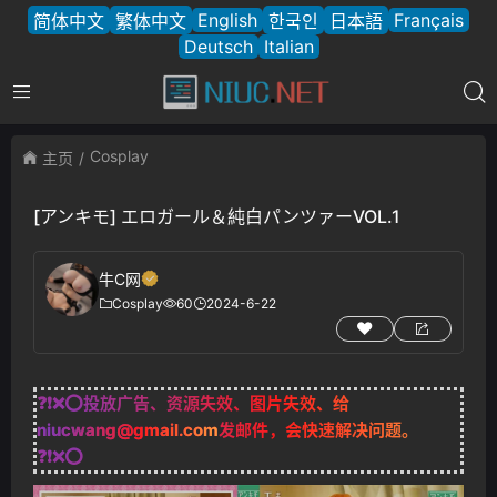
English
Français
简体中文
繁体中文
한국인
日本語
Deutsch
Italian
Cosplay
主页
[アンキモ] エロガール＆純白パンツァーVOL.1
牛C网
Cosplay
60
2024-6-22
❓❗❌⭕投放广告、资源失效、图片失效、给
niucwang@gmail.com
发邮件，会快速解决问题。
❓❗❌⭕