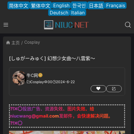
English
Français
简体中文
繁体中文
한국인
日本語
Deutsch
Italian
Cosplay
主页
[しゅがーみゅく] 幻想少女曲～八雲紫～
牛C网
Cosplay
30
2024-6-22
❓❗❌⭕投放广告、资源失效、图片失效、给
niucwang@gmail.com
发邮件，会快速解决问题。
❓❗❌⭕