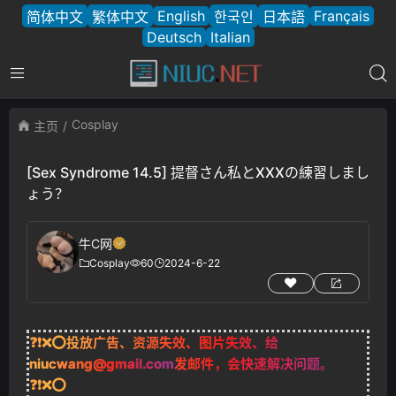
English
Français
简体中文
繁体中文
한국인
日本語
Deutsch
Italian
Cosplay
主页
[Sex Syndrome 14.5] 提督さん私とXXXの練習しまし
ょう？
牛C网
Cosplay
60
2024-6-22
❓❗❌⭕投放广告、资源失效、图片失效、给
niucwang@gmail.com
发邮件，会快速解决问题。
❓❗❌⭕