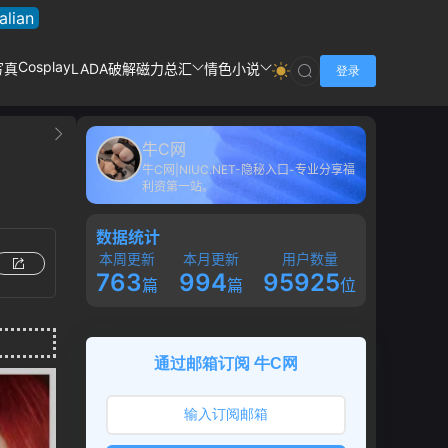
talian
Cosplay
写真
LADA破解
磁力总汇
情色小说
登录
牛C网
牛C网|NIUC.NET-隐秘入口-专业分享福
利资第一站。
数据统计
本周更新
本月更新
用户数量
763
994
95925
篇
篇
位
通过邮箱订阅 牛C网