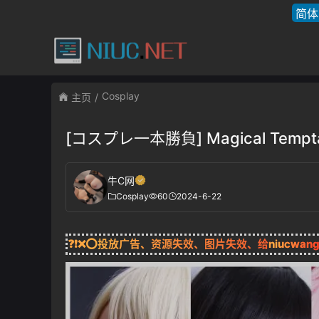
简体
Cosplay
主页
[コスプレ一本勝負] Magical Tempta
牛C网
Cosplay
60
2024-6-22
❓❗❌⭕投放广告、资源失效、图片失效、给
niucwan