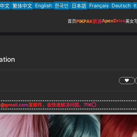
English
Français
Deutsch
I
中文
繁体中文
한국인
日本語
ApexDrive
首页
PIKPAK资源
美女
tion
g@gmail.com
发邮件，会快速解决问题。❓❗❌⭕