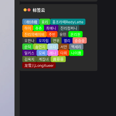
标签云
樹詩織
효리
홍조라떼RedyLatte
하이
츄츄
최예니
진리컴퍼니
진리의베이비
주빈
유민
온리원
오한나
오지림
연우
엘리
승승승
순덕
솜먼지
소다
서안
백세리
밀키스
모찌
레나
다희
나이쁨
김옥지
계집녀
龚菲菲
龙雪儿LongXueer