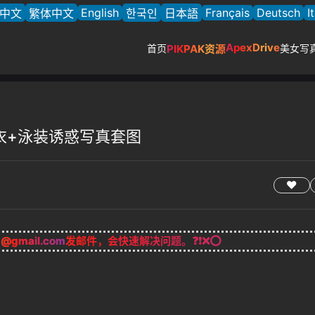
English
Français
Deutsch
I
中文
繁体中文
한국인
日本語
ApexDrive
首页
PIKPAK资源
美女写
乳内衣+泳装诱惑写真套图
g@gmail.com
发邮件，会快速解决问题。❓❗❌⭕