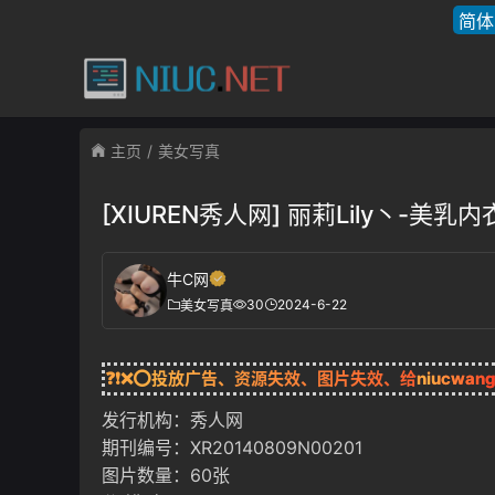
简体
主页
美女写真
[XIUREN秀人网] 丽莉Lily丶-美
牛C网
30
2024-6-22
美女写真
❓❗❌⭕投放广告、资源失效、图片失效、给
niucwan
发行机构：秀人网
期刊编号：XR20140809N00201
图片数量：60张