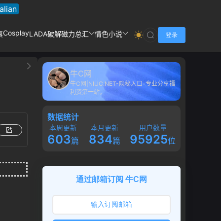
talian
Cosplay
真
LADA破解
磁力总汇
情色小说
登录
牛C网
牛C网|NIUC.NET-隐秘入口-专业分享福
利资第一站。
数据统计
本周更新
本月更新
用户数量
603
834
95925
篇
篇
位
通过邮箱订阅 牛C网