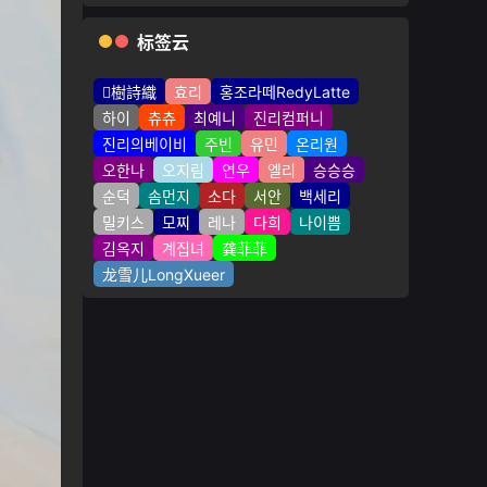
标签云
樹詩織
효리
홍조라떼RedyLatte
하이
츄츄
최예니
진리컴퍼니
진리의베이비
주빈
유민
온리원
오한나
오지림
연우
엘리
승승승
순덕
솜먼지
소다
서안
백세리
밀키스
모찌
레나
다희
나이쁨
김옥지
계집녀
龚菲菲
龙雪儿LongXueer