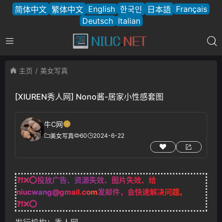
English
Français
简体中文
繁体中文
한국인
日本語
Deutsch
Italian
主页
美女写真
[XIUREN秀人网] Nono酱-居家小性感套图
牛C网
60
2024-6-22
美女写真
❓❗❌⭕投放广告、资源失效、图片失效、给
niucwang@gmail.com
发邮件，会快速解决问题。
❓❗❌⭕