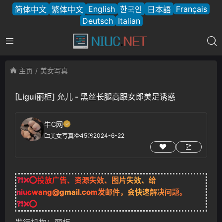
English
Français
简体中文
繁体中文
한국인
日本語
Deutsch
Italian
主页
美女写真
[Ligui丽柜] 允儿 - 黑丝长腿高跟女郎美足诱惑
牛C网
45
2024-6-22
美女写真
❓❗❌⭕投放广告、资源失效、图片失效、给
niucwang@gmail.com
发邮件，会快速解决问题。
❓❗❌⭕