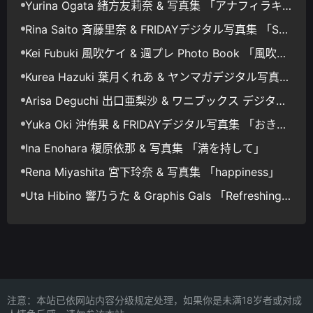
Yurina Ogata 緒方友莉奈 & 写真集 「アナフィラキ
シーLOVE GLD」
Rina Saito 斉藤里奈 & FRIDAYデジタル写真集 「Sw
eet Memory」
Kei Fubuki 風吹ケイ & 週プレ Photo Book 「風吹ケ
イ×Malymoon」
Kurea Hazuki 葉月くれあ & ヤンマガデジタル写真集
ミスマガのアソビバ！ ラスト・トリップ
Arisa Deguchi 出口亜梨沙 & ワニブックス デジタル
写真集 「fantastic」
Yuka Oki 沖侑果 & FRIDAYデジタル写真集 「おきの
まにまに Vol.1」
Ina Enohara 榎原依那 & 写真集 「満を持して」
Rena Miyashita 宮下玲奈 & 写真集 「happiness」
Uta Hibino 響乃うた & Graphis Gals 「Refreshing S
mile!」
注意：本站已依网站内容分级规定处理，如果你是未满18岁者或对成