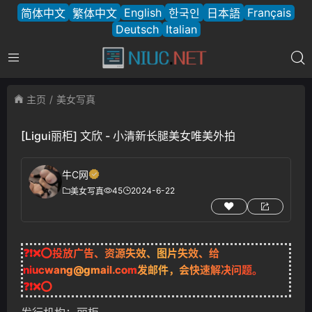
English
Français
简体中文
繁体中文
한국인
日本語
Deutsch
Italian
主页
美女写真
[Ligui丽柜] 文欣 - 小清新长腿美女唯美外拍
牛C网
45
2024-6-22
美女写真
❓❗❌⭕投放广告、资源失效、图片失效、给
niucwang@gmail.com
发邮件，会快速解决问题。
❓❗❌⭕