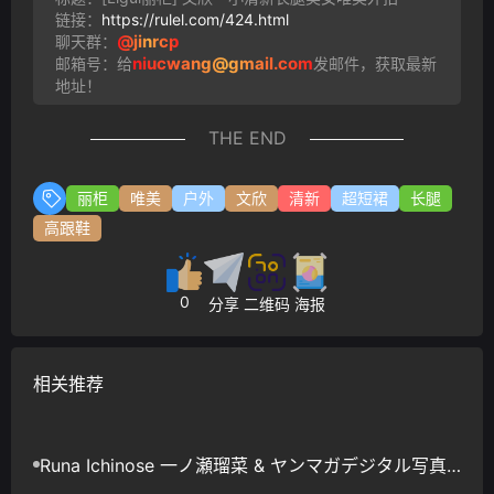
链接：
https://rulel.com/424.html
@jinrcp
聊天群：
niucwang@gmail.com
邮箱号：给
发邮件，获取最新
地址！
THE END
丽柜
唯美
户外
文欣
清新
超短裙
长腿
高跟鞋
0
分享
二维码
海报
相关推荐
Runa Ichinose 一ノ瀬瑠菜 & ヤンマガデジタル写真
集ミスマガのアソビバ！ ミスマガジン2023×食欲